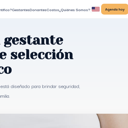
Agenda hoy
tifico?
Gestantes
Donantes
Costos
¿Quiénes Somos?
a gestante
e selección
co
está diseñado para brindar seguridad,
ilia.