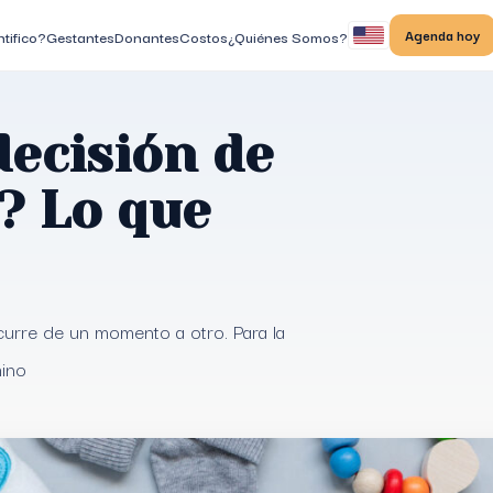
Agenda hoy
tifico?
Gestantes
Donantes
Costos
¿Quiénes Somos?
decisión de
? Lo que
curre de un momento a otro. Para la
mino