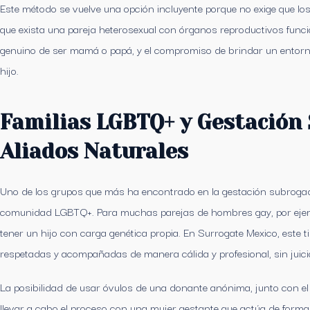
Este método se vuelve una opción incluyente porque no exige que lo
que exista una pareja heterosexual con órganos reproductivos funci
genuino de ser mamá o papá, y el compromiso de brindar un entorn
hijo.
Familias LGBTQ+ y Gestación
Aliados Naturales
Uno de los grupos que más ha encontrado en la gestación subrogada
comunidad LGBTQ+. Para muchas parejas de hombres gay, por ejempl
tener un hijo con carga genética propia. En Surrogate Mexico, este t
respetadas y acompañadas de manera cálida y profesional, sin juici
La posibilidad de usar óvulos de una donante anónima, junto con el
llevar a cabo el proceso con una mujer gestante que actúa de forma 