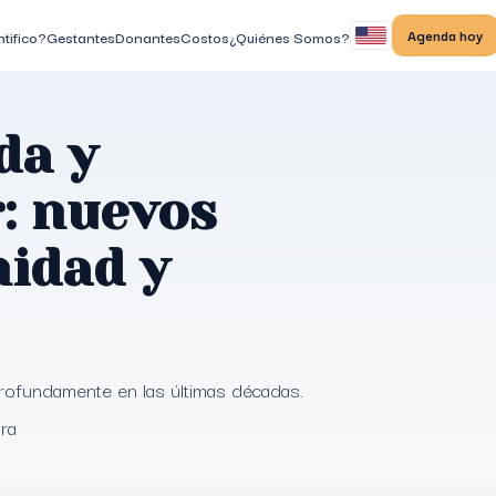
Agenda hoy
tifico?
Gestantes
Donantes
Costos
¿Quiénes Somos?
da y
r: nuevos
idad y
rofundamente en las últimas décadas.
ura