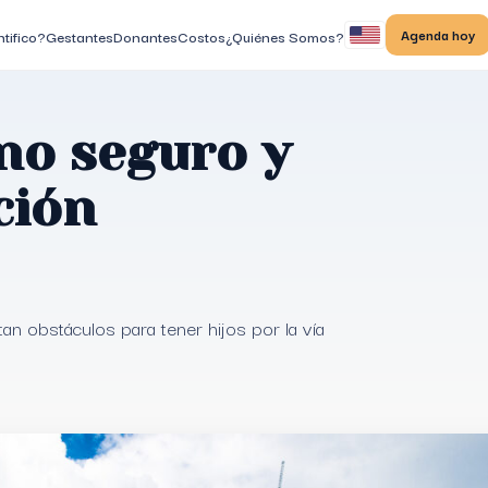
Agenda hoy
tifico?
Gestantes
Donantes
Costos
¿Quiénes Somos?
no seguro y
ción
n obstáculos para tener hijos por la vía