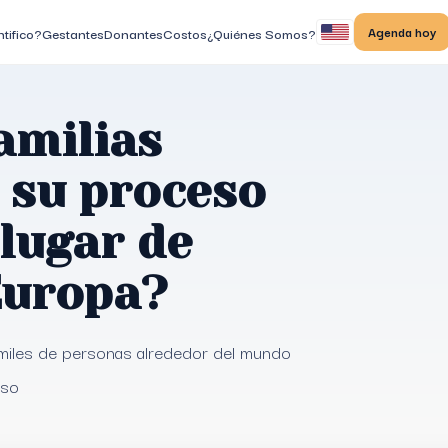
Agenda hoy
tifico?
Gestantes
Donantes
Costos
¿Quiénes Somos?
amilias
 su proceso
lugar de
Europa?
 miles de personas alrededor del mundo
eso