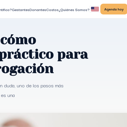
Agenda hoy
tifico?
Gestantes
Donantes
Costos
¿Quiénes Somos?
 cómo
 práctico para
rogación
sin duda, uno de los pasos más
 es una